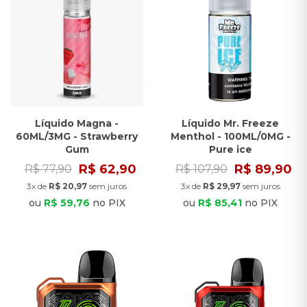
Líquido Magna -
Líquido Mr. Freeze
60ML/3MG - Strawberry
Menthol - 100ML/0MG -
Gum
Pure ice
R$ 62,90
R$ 89,90
R$ 77,90
R$ 107,90
3x de
R$ 20,97
sem juros
3x de
R$ 29,97
sem juros
ou
R$ 59,76
no PIX
ou
R$ 85,41
no PIX