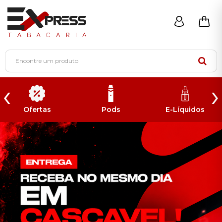
‹
›
Ofertas
Pods
E-Líquidos