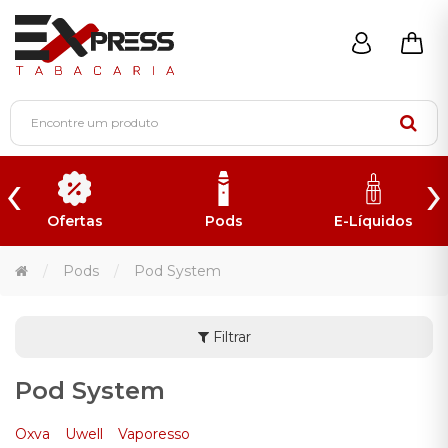
‹
›
Ofertas
Pods
E-Líquidos
Pods
Pod System
Filtrar
Pod System
Oxva
Uwell
Vaporesso