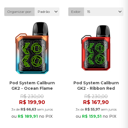
Organizar por:
Padrão
Exibir:
15
Pod System Caliburn
Pod System Caliburn
GK2 - Ocean Flame
GK2 - Ribbon Red
R$ 230,00
R$ 230,00
R$ 199,90
R$ 167,90
3x de
R$ 66,63
sem juros
3x de
R$ 55,97
sem juros
ou
R$ 189,91
no PIX
ou
R$ 159,51
no PIX